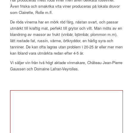
Även friska och smakrika vita viner produceras på lokala druvor
som Clairette, Rolle m.fl.
De röda vinerna har en mörk röd färg, nästan svart, och passar
utmärkt till kraftig mat, perfekt till grytor och vilt. Man möts av en
blandning av massor av frukt (vinbär, björnbär, plommon m.m),
lätt rostade fat, russin, värme, örtkryddor, en härlig syra och
tanniner. De kan ofta lagras utan problem i 20-25 år eller mer men
kan ibland vara utmärkta redan efter 4-5 år.
Vi säljer vin från två högt aktade vinmakare, Château Jean-Pierre
Gaussen och Domaine Lafran-Veyrolles.