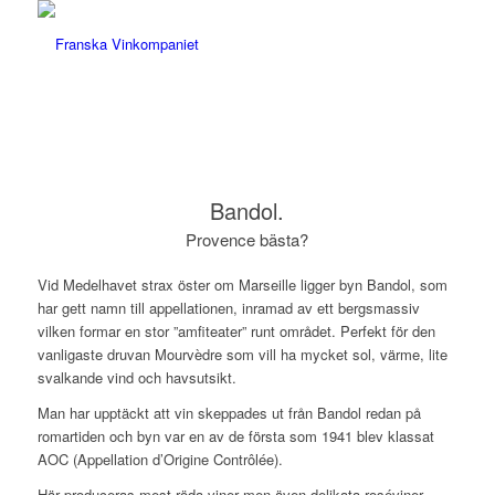
Bandol.
Provence bästa?
Vid Medelhavet strax öster om Marseille ligger byn Bandol, som
har gett namn till appellationen, inramad av ett bergsmassiv
vilken formar en stor ”amfiteater” runt området. Perfekt för den
vanligaste druvan Mourvèdre som vill ha mycket sol, värme, lite
svalkande vind och havsutsikt.
Man har upptäckt att vin skeppades ut från Bandol redan på
romartiden och byn var en av de första som 1941 blev klassat
AOC (Appellation d’Origine Contrôlée).
Här produceras mest röda viner men även delikata roséviner.