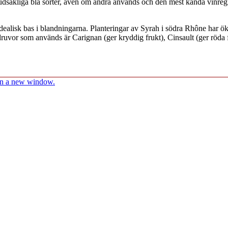
uvudsakliga blå sorter, även om andra används och den mest kända vinr
dealisk bas i blandningarna. Planteringar av Syrah i södra Rhône har öka
 druvor som används är Carignan (ger kryddig frukt), Cinsault (ger rö
 in a new window.