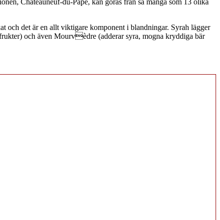
egionen, Châteauneuf-du-Pape, kan göras från så många som 13 olika
t och det är en allt viktigare komponent i blandningar. Syrah lägger
da frukter) och även Mourvèdre (adderar syra, mogna kryddiga bär