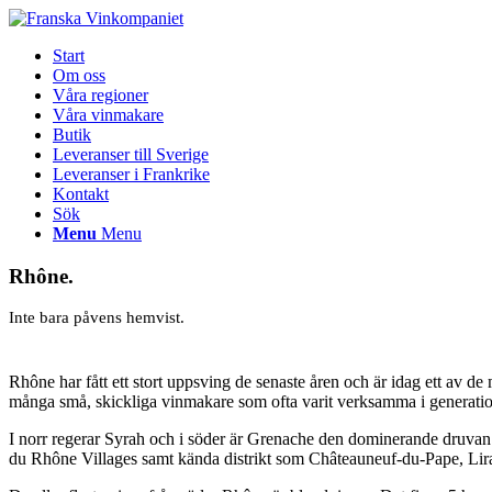
Start
Om oss
Våra regioner
Våra vinmakare
Butik
Leveranser till Sverige
Leveranser i Frankrike
Kontakt
Sök
Menu
Menu
Rhône.
Inte bara påvens hemvist.
Rhône har fått ett stort uppsving de senaste åren och är idag ett av d
många små, skickliga vinmakare som ofta varit verksamma i generatio
I norr regerar Syrah och i söder är Grenache den dominerande druvan
du Rhône Villages samt kända distrikt som Châteauneuf-du-Pape, Lir