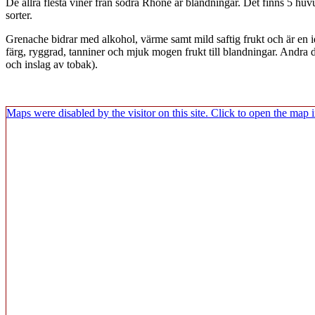
De allra flesta viner från södra Rhône är blandningar. Det finns 5 h
sorter.
Grenache bidrar med alkohol, värme samt mild saftig frukt och är en i
färg, ryggrad, tanniner och mjuk mogen frukt till blandningar. Andra
och inslag av tobak).
Maps were disabled by the visitor on this site. Click to open the map