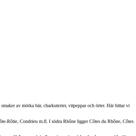
smaker av mörka bär, charkuterier, vitpeppar och örter. Här hittar vi
ôte-Rôtie, Condrieu m.fl. I södra Rhône ligger Côtes du Rhône, Côtes