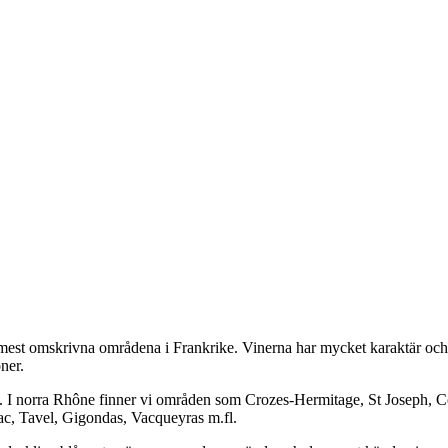
e mest omskrivna områdena i Frankrike. Vinerna har mycket karaktär och 
ner.
. I norra Rhône finner vi områden som Crozes-Hermitage, St Joseph, C
ac, Tavel, Gigondas, Vacqueyras m.fl.