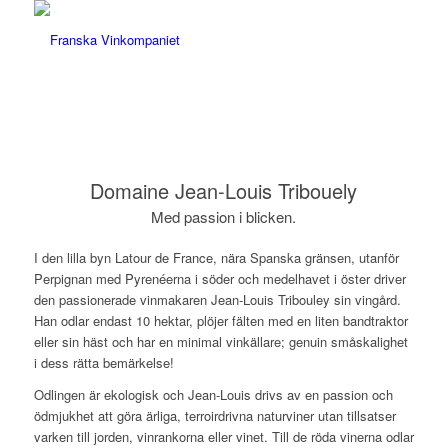
Domaine Jean-Louis Tribouely
Med passion i blicken.
I den lilla byn Latour de France, nära Spanska gränsen, utanför
Perpignan med Pyrenéerna i söder och medelhavet i öster driver
den passionerade vinmakaren Jean-Louis Tribouley sin vingård.
Han odlar endast 10 hektar, plöjer fälten med en liten bandtraktor
eller sin häst och har en minimal vinkällare; genuin småskalighet
i dess rätta bemärkelse!
Odlingen är ekologisk och Jean-Louis drivs av en passion och
ödmjukhet att göra ärliga, terroirdrivna naturviner utan tillsatser
varken till jorden, vinrankorna eller vinet. Till de röda vinerna odlar