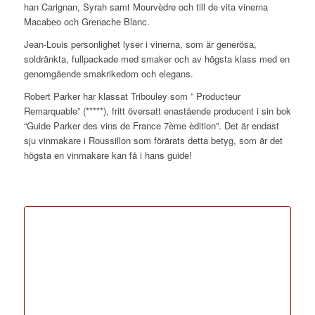
han Carignan, Syrah samt Mourvèdre och till de vita vinerna
Macabeo och Grenache Blanc.
Jean-Louis personlighet lyser i vinerna, som är generösa,
soldränkta, fullpackade med smaker och av högsta klass med en
genomgående smakrikedom och elegans.
Robert Parker har klassat Tribouley som ” Producteur
Remarquable” (*****), fritt översatt enastående producent i sin bok
“Guide Parker des vins de France 7ème èdition”. Det är endast
sju vinmakare i Roussillon som förärats detta betyg, som är det
högsta en vinmakare kan få i hans guide!