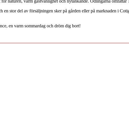
kt för naturen, varm gästvänlighet och nytänkande. Odlingarna omfattar 
 en stor del av försäljningen sker på gården eller på marknaden i Coti
vence, en varm sommardag och dröm dig bort!