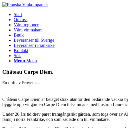
Start
Om oss
Våra regioner
Våra vinmakare
Butik
Leveranser till Sverige
Leveranser i Frankrike
Kontakt
Sök
Menu
Menu
Château Carpe Diem.
En doft av Provence.
Château Carpe Diem är beläget strax utanför den bedårande vackra byn
byggde upp vingården Carpe Diem tillsammans med hustrun Laurenc
Under 20 års tid drev paret framgångsrikt gården, som togs över av Albè
familj i norra Frankrike, och som sadlade om till vinmakare.