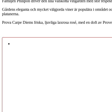
Familjen Philipon driver den lilla välskötta vingården med stor respe
Gårdens eleganta och mycket välgjorda viner är populära i området och
platanerna.
Prova Carpe Diems friska, ljuvliga laxrosa rosé, med en doft av Pro