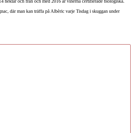
14 hektar och från och med 2016 är vinerna certifierade biologiska.
gnac, där man kan träffa på Albèric varje Tisdag i skuggan under