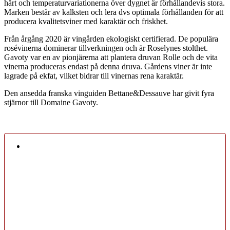
hårt och temperaturvariationerna över dygnet är förhållandevis stora.
Marken består av kalksten och lera dvs optimala förhållanden för att
producera kvalitetsviner med karaktär och friskhet.
Från årgång 2020 är vingården ekologiskt certifierad. De populära
rosévinerna dominerar tillverkningen och är Roselynes stolthet.
Gavoty var en av pionjärerna att plantera druvan Rolle och de vita
vinerna produceras endast på denna druva. Gårdens viner är inte
lagrade på ekfat, vilket bidrar till vinernas rena karaktär.
Den ansedda franska vinguiden Bettane&Dessauve har givit fyra
stjärnor till Domaine Gavoty.