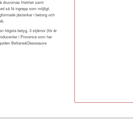
på druvornas friskhet samt
ed så få ingrepp som möjligt.
ggformade jästankar i betong och
ik.
 högsta betyg, 3 stjärnor (för år
 producenter i Provence som har
nguiden Bettane&Desseauve