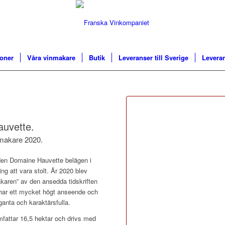
ioner
Våra vinmakare
Butik
Leveranser till Sverige
Leveran
uvette.
nmakare 2020.
den Domaine Hauvette belägen i
ng att vara stolt. År 2020 blev
akaren” av den ansedda tidskriften
har ett mycket högt anseende och
ganta och karaktärsfulla.
mfattar 16,5 hektar och drivs med