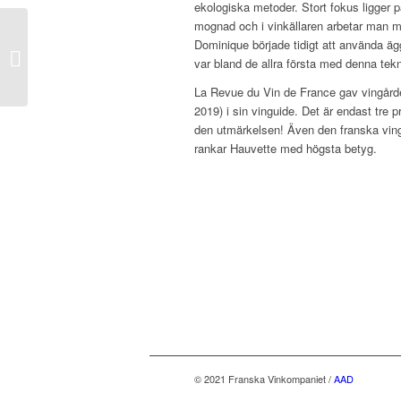
ekologiska metoder. Stort fokus ligger 
mognad och i vinkällaren arbetar man m
Dominique började tidigt att använda ä
Coste Moynier
var bland de allra första med denna tekn
La Revue du Vin de France gav vingården
2019) i sin vinguide. Det är endast tre
den utmärkelsen! Även den franska vi
rankar Hauvette med högsta betyg.
© 2021 Franska Vinkompaniet /
AAD