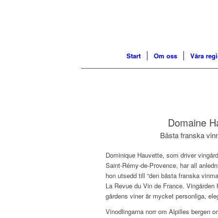
Start
Om oss
Våra reg
Domaine Ha
Bästa franska vi
Dominique Hauvette, som driver vingår
Saint-Rémy-de-Provence, har all anledni
hon utsedd till “den bästa franska vinm
La Revue du Vin de France. Vingården 
gårdens viner är mycket personliga, ele
Vinodlingarna norr om Alpilles bergen o